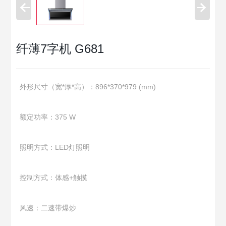
纤薄7字机 G681
外形尺寸（宽*厚*高）：896*370*979 (mm)
额定功率：375 W
照明方式：LED灯照明
控制方式：体感+触摸
风速：二速带爆炒