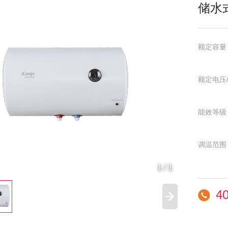
储水式
额定容量
额定电压/
能效等级
调温范围：
1
/
1
外形尺
4
Φ380*69
机型净重(k