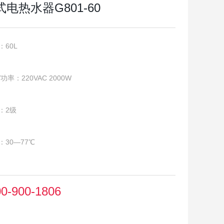
电热水器G801-60
：60L
功率：220VAC 2000W
：2级
30—77℃
寸（直径*长）(mm)： Φ380*590；
00-900-1806
9;Φ380*798;Φ460*750
g)：13.5kg、15.5kg、19.7kg、25.4kg