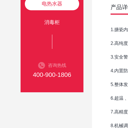
电热水器
产品详
消毒柜
1.搪瓷
2.高纯
3.安全
咨询热线
4.内置
400-900-1806
5.整体
6.超温
7.高精
8.机械