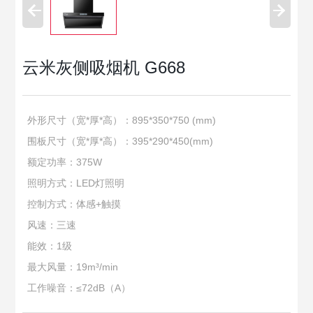
云米灰侧吸烟机 G668
外形尺寸（宽*厚*高）：895*350*750 (mm)
围板尺寸（宽*厚*高）：395*290*450(mm)
额定功率：375W
照明方式：LED灯照明
控制方式：体感+触摸
风速：三速
能效：1级
最大风量：19m³/min
工作噪音：≤72dB（A）